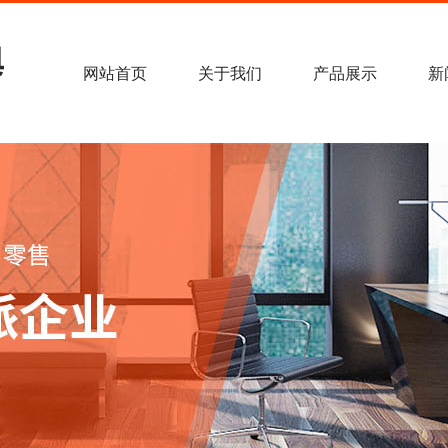
网站首页
关于我们
产品展示
新