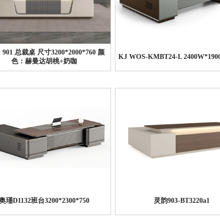
 901 总裁桌 尺寸3200*2000*760 颜
KJ WOS-KMBT24-L 2400W*190
色：赫曼达胡桃+奶咖
奥瑾D1132班台3200*2300*750
灵韵903-BT3220a1