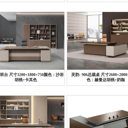
1 班台 尺寸3200×1800×750颜色：沙岩
灵韵- 906总裁桌 尺寸2600×2000
胡桃+卡其色
色：赫曼达胡桃+奶咖