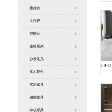
接待台
文件柜
控制台
座椅系列
沙发茶几
FH-0
实木茶台
实木家具
钢制家具
学校家具