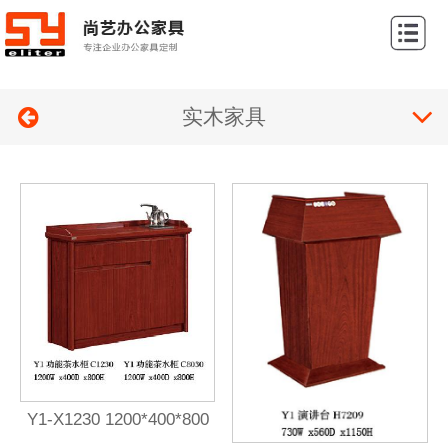
网
站
关
首
实木家具
于
产
页
我
品
案
们
展
例
新
示
展
闻
联
示
中
系
心
我
们
Y1-X1230 1200*400*800