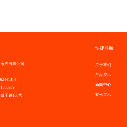
快捷导航
家具有限公司
关于我们
产品展示
441314
新闻中心
65939
案例展示
玉路168号