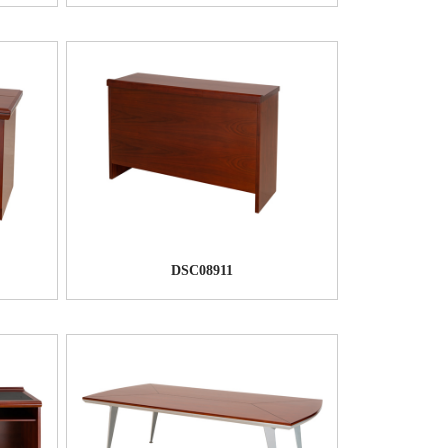
DSC08911