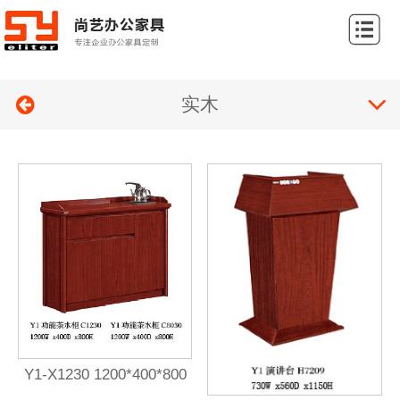
网
站
关
首
实木
于
产
页
我
品
案
们
展
例
新
示
展
闻
联
示
中
系
心
我
们
Y1-X1230 1200*400*800