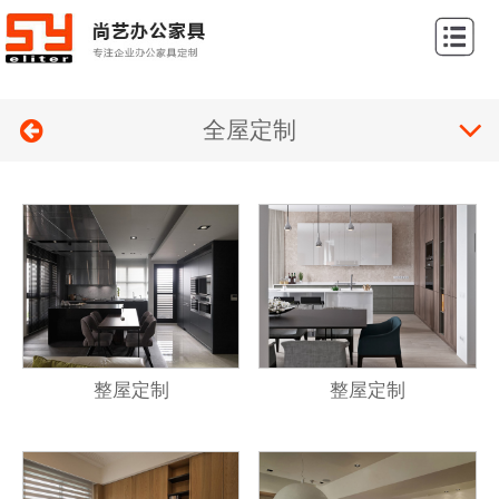
网
站
关
首
全屋定制
于
产
页
我
品
案
们
展
例
新
示
展
闻
联
示
中
系
心
我
整屋定制
整屋定制
们