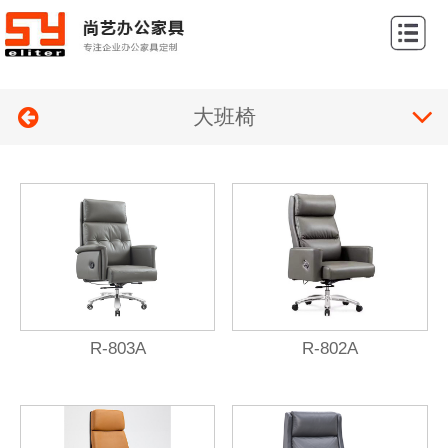
网
站
关
首
大班椅
于
产
页
我
品
案
们
展
例
新
示
展
闻
联
示
中
系
心
我
R-803A
R-802A
们